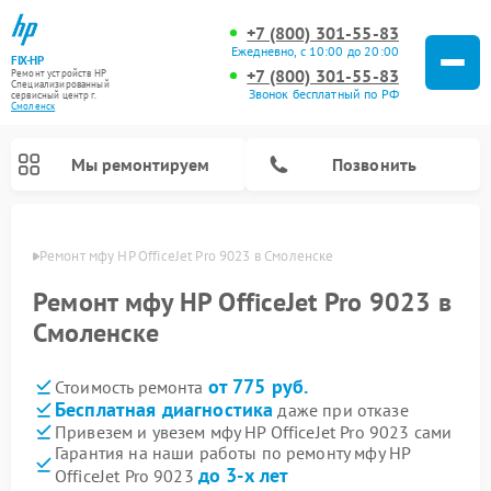
+7 (800) 301-55-83
Ежедневно, с 10:00 до 20:00
FIX-HP
+7 (800) 301-55-83
Ремонт устройств HP
Специализированный
Звонок бесплатный по РФ
cервисный центр г.
Смоленск
Мы ремонтируем
Позвонить
енске
Ремонт мфу HP OfficeJet Pro 9023 в Смоленске
Ремонт мфу HP OfficeJet Pro 9023 в
Смоленске
от 775 руб.
Стоимость ремонта
Бесплатная диагностика
даже при отказе
Привезем и увезем мфу HP OfficeJet Pro 9023 сами
Гарантия на наши работы по ремонту мфу HP
до 3-х лет
OfficeJet Pro 9023