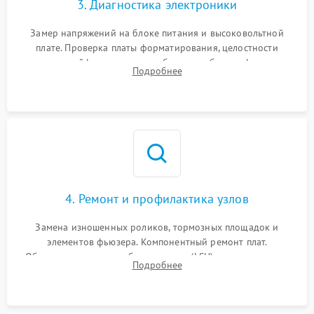
3. Диагностика электроники
Замер напряжений на блоке питания и высоковольтной
плате. Проверка платы форматирования, целостности
плоских шлейфов сканера и работоспособности флажков и
Подробнее
оптопар (датчиков прохождения бумаги).
4. Ремонт и профилактика узлов
Замена изношенных роликов, тормозных площадок и
элементов фьюзера. Компонентный ремонт плат.
Обязательная очистка блока лазера (LSU), зеркал и тракта
Подробнее
печати от просыпанного тонера и бумажной пыли.