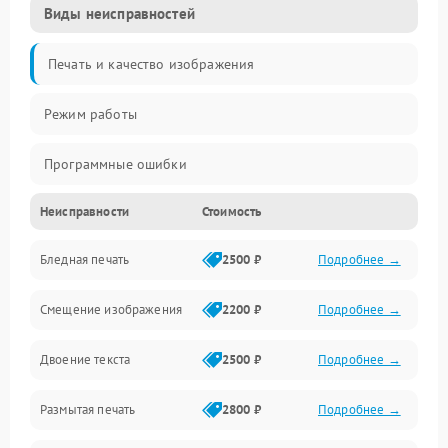
Виды неисправностей
Печать и качество изображения
Режим работы
Программные ошибки
Неисправности
Стоимость
Картриджи и расходники
Бледная печать
2500 ₽
Подробнее →
Сканер и копирование
Смещение изображения
2200 ₽
Подробнее →
Механика и узлы
Двоение текста
2500 ₽
Подробнее →
Программные сбои
Размытая печать
2800 ₽
Подробнее →
Подключение и интерфейсы