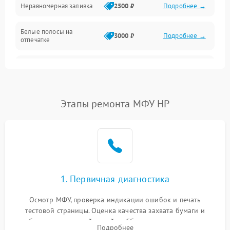
Неравномерная заливка
2500 ₽
Подробнее →
Дисплей и органы управления
Белые полосы на
Изображение
3000 ₽
Подробнее →
отпечатке
Проблемы с механикой
Чёрный фон на листе
3500 ₽
Подробнее →
Питание и запуск
Этапы ремонта МФУ HP
1. Первичная диагностика
Осмотр МФУ, проверка индикации ошибок и печать
тестовой страницы. Оценка качества захвата бумаги и
работы сканирующей линейки. Сбор данных о замятиях,
Подробнее