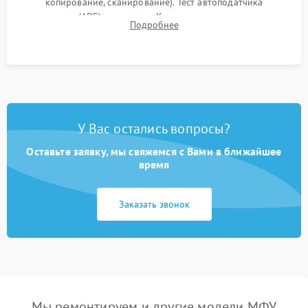
копирование, сканирование). Тест автоподатчика
документов (ADF) и дуплекса. Контроль качества отпечатка
Подробнее
на отсутствие серого фона, полос и надежность запекания
тонера.
У Вас остались вопросы?
Оставьте заявку, мы свяжемся с Вами в ближайшее
время
Заказать звонок
Мы ремонтируем и другие модели МФУ