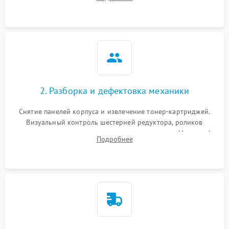
дефектах изображения или посторонних шумах при работе.
2. Разборка и дефектовка механики
Снятие панелей корпуса и извлечение тонер-картриджей.
Визуальный контроль шестерней редуктора, роликов
захвата, термопленки и прижимного вала в печи (фьюзере).
Подробнее
Проверка оптики сканера на загрязнения.