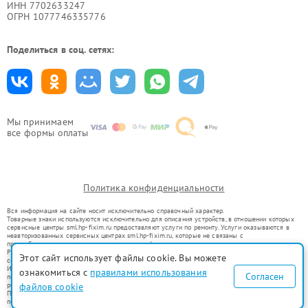
ИНН 7702633247
ОГРН 1077746335776
Поделиться в соц. сетях:
Мы принимаем
все формы оплаты
Политика конфиденциальности
Вся информация на сайте носит исключительно справочный характер.
Товарные знаки используются исключительно для описания устройств, в отношении которых
сервисные центры sml.hp-fixim.ru предоставляют услуги по ремонту. Услуги оказываются в
неавторизованных сервисных центрах sml.hp-fixim.ru, которые не связаны с
правообладателями товарных знаков или их официальными представителями.
Ремонт осуществляется для устройств, уже введенных в гражданский оборот в соответствии
Этот сайт использует файлы cookie. Вы можете
со статьей 1487 ГК РФ.
Использование товарных знаков не преследует цели индивидуализации услуг или введения
ознакомиться с
правилами использования
Согласен
потребителей в заблуждение, а служит для информирования о предоставляемых услугах по
ремонту техники указанных брендов.
файлов cookie
Представленная на сайте информация не является публичной офертой, определяемой
положениями Статьи 437(2) Гражданского кодекса РФ