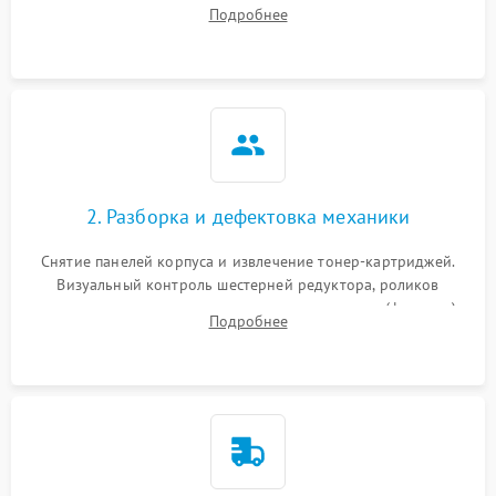
работы сканирующей линейки. Сбор данных о замятиях,
Подробнее
дефектах изображения или посторонних шумах при работе.
2. Разборка и дефектовка механики
Снятие панелей корпуса и извлечение тонер-картриджей.
Визуальный контроль шестерней редуктора, роликов
захвата, термопленки и прижимного вала в печи (фьюзере).
Подробнее
Проверка оптики сканера на загрязнения.