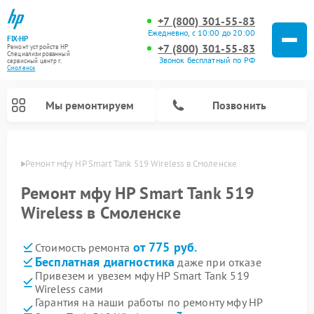
+7 (800) 301-55-83
Ежедневно, с 10:00 до 20:00
FIX-HP
+7 (800) 301-55-83
Ремонт устройств HP
Специализированный
Звонок бесплатный по РФ
cервисный центр г.
Смоленск
Мы ремонтируем
Позвонить
енске
Ремонт мфу HP Smart Tank 519 Wireless в Смоленске
Ремонт мфу HP Smart Tank 519
Wireless в Смоленске
от 775 руб.
Стоимость ремонта
Бесплатная диагностика
даже при отказе
Привезем и увезем мфу HP Smart Tank 519
Wireless сами
Гарантия на наши работы по ремонту мфу HP