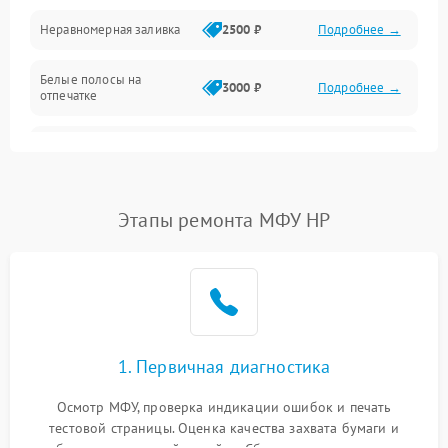
Неравномерная заливка
2500 ₽
Подробнее →
Дисплей и органы управления
Белые полосы на
Изображение
3000 ₽
Подробнее →
отпечатке
Проблемы с механикой
Чёрный фон на листе
3500 ₽
Подробнее →
Питание и запуск
Этапы ремонта МФУ HP
1. Первичная диагностика
Осмотр МФУ, проверка индикации ошибок и печать
тестовой страницы. Оценка качества захвата бумаги и