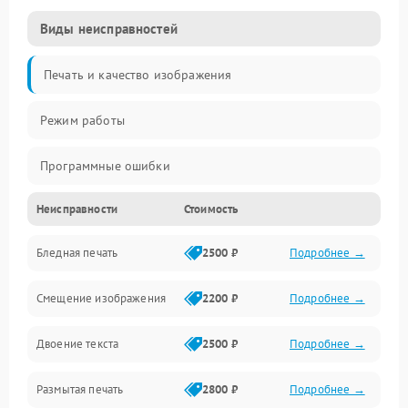
Виды неисправностей
Печать и качество изображения
Режим работы
Программные ошибки
Неисправности
Стоимость
Картриджи и расходники
Бледная печать
2500 ₽
Подробнее →
Сканер и копирование
Смещение изображения
2200 ₽
Подробнее →
Механика и узлы
Двоение текста
2500 ₽
Подробнее →
Программные сбои
Размытая печать
2800 ₽
Подробнее →
Подключение и интерфейсы