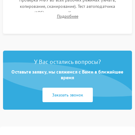
Проверка МФУ во всех рабочих режимах (печать,
копирование, сканирование). Тест автоподатчика
документов (ADF) и дуплекса. Контроль качества отпечатка
Подробнее
на отсутствие серого фона, полос и надежность запекания
тонера.
У Вас остались вопросы?
Оставьте заявку, мы свяжемся с Вами в ближайшее
время
Заказать звонок