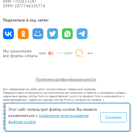
ИНН 7702633247
ОГРН 1077746335776
Поделиться в соц. сетях:
Мы принимаем
все формы оплаты
Политика конфиденциальности
Вся информация на сайте носит исключительно справочный характер.
Товарные знаки используются исключительно для описания устройств, в отношении которых
сервисные центры sml.hp-fixim.ru предоставляют услуги по ремонту. Услуги оказываются в
неавторизованных сервисных центрах sml.hp-fixim.ru, которые не связаны с
правообладателями товарных знаков или их официальными представителями.
Ремонт осуществляется для устройств, уже введенных в гражданский оборот в соответствии
Этот сайт использует файлы cookie. Вы можете
со статьей 1487 ГК РФ.
Использование товарных знаков не преследует цели индивидуализации услуг или введения
ознакомиться с
правилами использования
Согласен
потребителей в заблуждение, а служит для информирования о предоставляемых услугах по
ремонту техники указанных брендов.
файлов cookie
Представленная на сайте информация не является публичной офертой, определяемой
положениями Статьи 437(2) Гражданского кодекса РФ