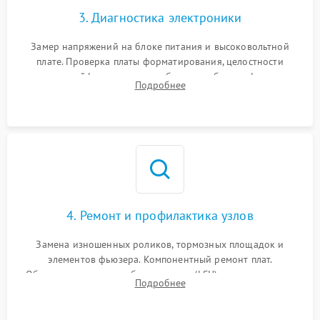
3. Диагностика электроники
Замер напряжений на блоке питания и высоковольтной
плате. Проверка платы форматирования, целостности
плоских шлейфов сканера и работоспособности флажков и
Подробнее
оптопар (датчиков прохождения бумаги).
4. Ремонт и профилактика узлов
Замена изношенных роликов, тормозных площадок и
элементов фьюзера. Компонентный ремонт плат.
Обязательная очистка блока лазера (LSU), зеркал и тракта
Подробнее
печати от просыпанного тонера и бумажной пыли.