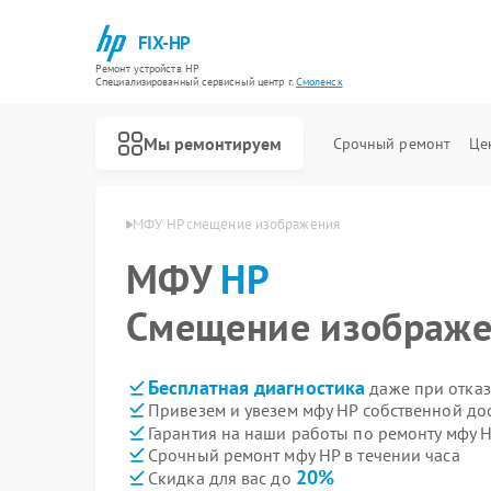
FIX-HP
Ремонт устройств HP
Специализированный cервисный центр г.
Смоленск
Мы ремонтируем
Срочный ремонт
Це
мфу HP в Смоленске
МФУ HP смещение изображения
МФУ
HP
Смещение изображ
Бесплатная диагностика
даже при отказ
Привезем и увезем мфу HP собственной до
Гарантия на наши работы по ремонту мфу 
Срочный ремонт мфу HP в течении часа
20%
Скидка для вас до