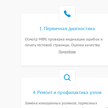
1. Первичная диагностика
Осмотр МФУ, проверка индикации ошибок и
печать тестовой страницы. Оценка качества
захвата бумаги и работы сканирующей линейки
Подробнее
Сбор данных о замятиях, дефектах
изображения или посторонних шумах при
работе.
4. Ремонт и профилактика узлов
Замена изношенных роликов, тормозных