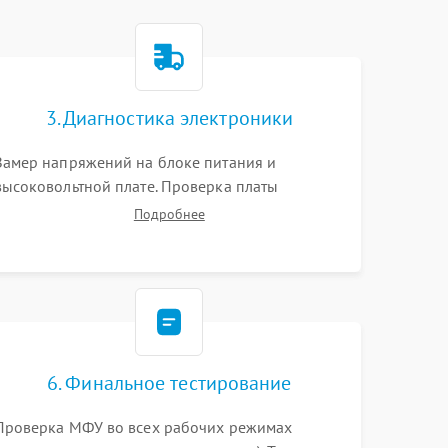
3. Диагностика электроники
Замер напряжений на блоке питания и
высоковольтной плате. Проверка платы
форматирования, целостности плоских шлейфов
Подробнее
сканера и работоспособности флажков и
оптопар (датчиков прохождения бумаги).
6. Финальное тестирование
Проверка МФУ во всех рабочих режимах