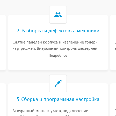
2. Разборка и дефектовка механики
Снятие панелей корпуса и извлечение тонер-
картриджей. Визуальный контроль шестерней
.
редуктора, роликов захвата, термопленки и
Подробнее
прижимного вала в печи (фьюзере). Проверка
оптики сканера на загрязнения.
5. Сборка и программная настройка
Аккуратный монтаж узлов, подключение