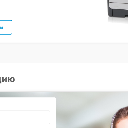
ны
цию