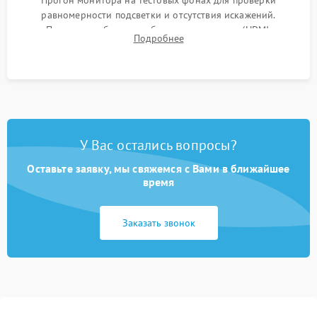
Прогон монитора на тестовых фонах для проверки
равномерности подсветки и отсутствия искажений.
Проверка работоспособности всех портов (HDMI,
Подробнее
DisplayPort, VGA) и кнопок управления под нагрузкой в
течение пары часов.
У Вас остались вопросы?
Оставьте заявку, мы свяжемся с Вами в ближайшее
время
Заказать звонок