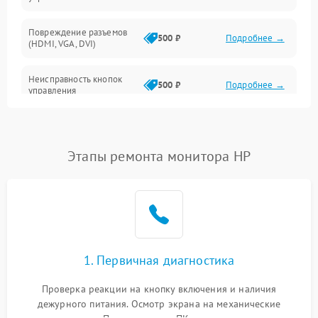
Повреждение разъемов
500 ₽
Подробнее →
(HDMI, VGA, DVI)
Неисправность кнопок
500 ₽
Подробнее →
управления
Поломка инвертора
1500 ₽
Подробнее →
Этапы ремонта монитора HP
Повреждение кабеля
500 ₽
Подробнее →
питания
Неисправность системы
1000 ₽
Подробнее →
защиты от перегрузок
Поломка системы
1. Первичная диагностика
автоматического
1000 ₽
Подробнее →
отключения
Проверка реакции на кнопку включения и наличия
дежурного питания. Осмотр экрана на механические
Неисправность системы