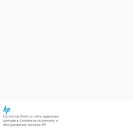
СЦ sml.hp-fixim.ru - сеть сервисных
центров в Смоленске по ремонту и
обслуживанию техники HP