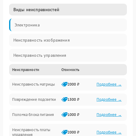
Виды неисправностей
Электроника
Неисправность изображения
Неисправность управления
Неисправности
Стоимость
Неисправность интерфейсов
Неисправность матрицы
2000 ₽
Подробнее →
Прочие неисправности
Повреждение подсветки
1500 ₽
Подробнее →
Неисправность звука
Поломка блока питания
1000 ₽
Подробнее →
Механические повреждения
Неисправность платы
2000 ₽
Подробнее →
управления