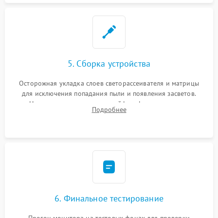
5. Сборка устройства
Осторожная укладка слоев светорассеивателя и матрицы
для исключения попадания пыли и появления засветов.
Надежное подключение шлейфов, фиксация плат и
Подробнее
аккуратное защелкивание пластикового корпуса монитора.
6. Финальное тестирование