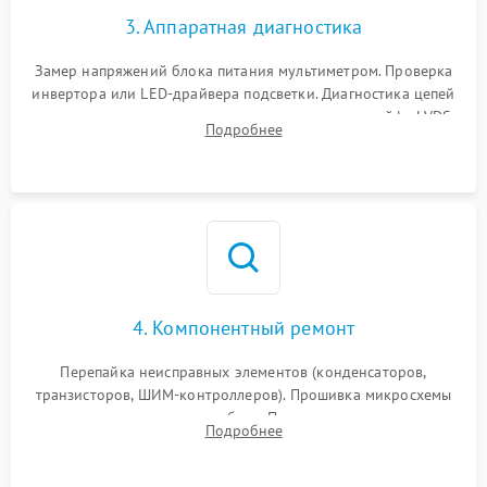
3. Аппаратная диагностика
Поломка системы защиты
1000 ₽
Подробнее →
от замыкания
Замер напряжений блока питания мультиметром. Проверка
инвертора или LED-драйвера подсветки. Диагностика цепей
питания скалера и тестирование сигналов на шлейфе LVDS
Подробнее
4. Компонентный ремонт
Перепайка неисправных элементов (конденсаторов,
транзисторов, ШИМ-контроллеров). Прошивка микросхемы
памяти при программных сбоях. При поломке подсветки —
Подробнее
разборка матрицы и замена выгоревших светодиодов.