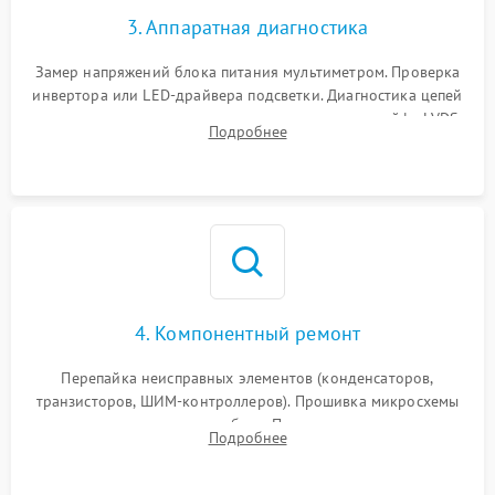
3. Аппаратная диагностика
Поломка системы защиты
1000 ₽
Подробнее →
от замыкания
Замер напряжений блока питания мультиметром. Проверка
инвертора или LED-драйвера подсветки. Диагностика цепей
питания скалера и тестирование сигналов на шлейфе LVDS
Подробнее
4. Компонентный ремонт
Перепайка неисправных элементов (конденсаторов,
транзисторов, ШИМ-контроллеров). Прошивка микросхемы
памяти при программных сбоях. При поломке подсветки —
Подробнее
разборка матрицы и замена выгоревших светодиодов.