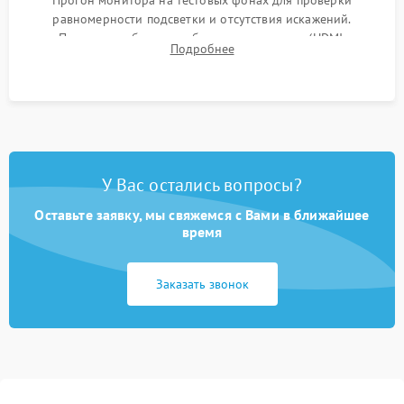
Прогон монитора на тестовых фонах для проверки
равномерности подсветки и отсутствия искажений.
Проверка работоспособности всех портов (HDMI,
Подробнее
DisplayPort, VGA) и кнопок управления под нагрузкой в
течение пары часов.
У Вас остались вопросы?
Оставьте заявку, мы свяжемся с Вами в ближайшее
время
Заказать звонок