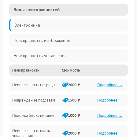
Виды неисправностей
Электроника
Неисправность изображения
Неисправность управления
Неисправности
Стоимость
Неисправность интерфейсов
Неисправность матрицы
2000 ₽
Подробнее →
Прочие неисправности
Повреждение подсветки
1500 ₽
Подробнее →
Неисправность звука
Поломка блока питания
1000 ₽
Подробнее →
Механические повреждения
Неисправность платы
2000 ₽
Подробнее →
управления