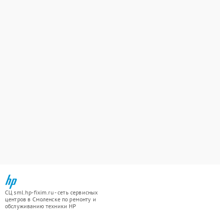
СЦ sml.hp-fixim.ru - сеть сервисных
центров в Смоленске по ремонту и
обслуживанию техники HP