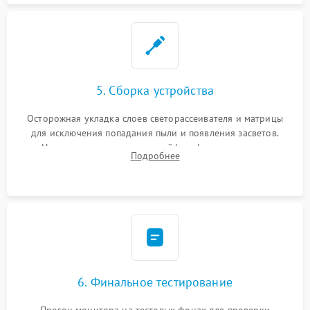
5. Сборка устройства
Осторожная укладка слоев светорассеивателя и матрицы
для исключения попадания пыли и появления засветов.
Надежное подключение шлейфов, фиксация плат и
Подробнее
аккуратное защелкивание пластикового корпуса монитора.
6. Финальное тестирование