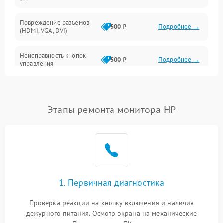
Повреждение разъемов
500 ₽
Подробнее →
(HDMI, VGA, DVI)
Неисправность кнопок
500 ₽
Подробнее →
управления
Поломка инвертора
1500 ₽
Подробнее →
Этапы ремонта монитора HP
Повреждение кабеля
500 ₽
Подробнее →
питания
Неисправность системы
1000 ₽
Подробнее →
защиты от перегрузок
Поломка системы
1. Первичная диагностика
автоматического
1000 ₽
Подробнее →
отключения
Проверка реакции на кнопку включения и наличия
дежурного питания. Осмотр экрана на механические
Неисправность системы