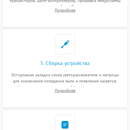
транзисторов, ШИМ-контроллеров). Прошивка микросхемы
памяти при программных сбоях. При поломке подсветки —
Подробнее
разборка матрицы и замена выгоревших светодиодов.
5. Сборка устройства
Осторожная укладка слоев светорассеивателя и матрицы
для исключения попадания пыли и появления засветов.
Надежное подключение шлейфов, фиксация плат и
Подробнее
аккуратное защелкивание пластикового корпуса монитора.