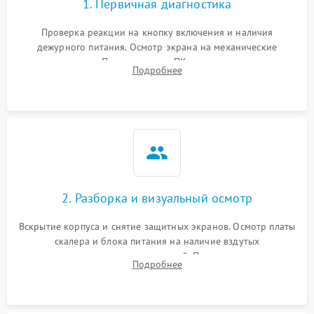
1. Первичная диагностика
Проверка реакции на кнопку включения и наличия
дежурного питания. Осмотр экрана на механические
повреждения. Подключение к ПК для оценки вывода
Подробнее
изображения, работы подсветки и выявления артефактов на
матрице.
2. Разборка и визуальный осмотр
Вскрытие корпуса и снятие защитных экранов. Осмотр платы
скалера и блока питания на наличие вздутых
конденсаторов, прогаров, окислений. Проверка надежности
Подробнее
контактов и целостности шлейфов матрицы.