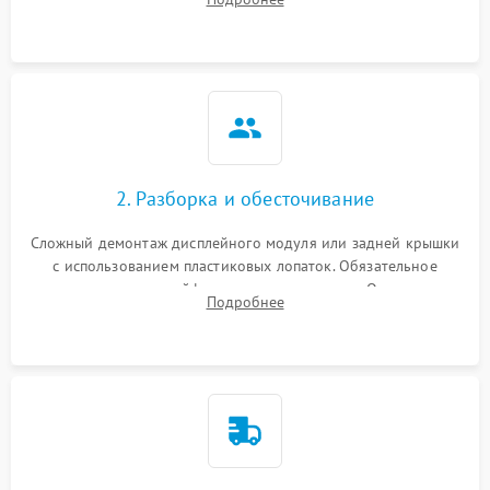
возможных неисправностей перед вскрытием.
2. Разборка и обесточивание
Сложный демонтаж дисплейного модуля или задней крышки
с использованием пластиковых лопаток. Обязательное
отключение шлейфов матрицы и питания. Очистка
Подробнее
массивной системы охлаждения от скопившейся пыли.