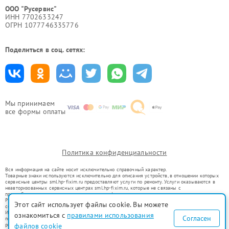
ООО "Русервис"
ИНН 7702633247
ОГРН 1077746335776
Поделиться в соц. сетях:
Мы принимаем
все формы оплаты
Политика конфиденциальности
Вся информация на сайте носит исключительно справочный характер.
Товарные знаки используются исключительно для описания устройств, в отношении которых
сервисные центры sml.hp-fixim.ru предоставляют услуги по ремонту. Услуги оказываются в
неавторизованных сервисных центрах sml.hp-fixim.ru, которые не связаны с
правообладателями товарных знаков или их официальными представителями.
Ремонт осуществляется для устройств, уже введенных в гражданский оборот в соответствии
Этот сайт использует файлы cookie. Вы можете
со статьей 1487 ГК РФ.
Использование товарных знаков не преследует цели индивидуализации услуг или введения
ознакомиться с
правилами использования
Согласен
потребителей в заблуждение, а служит для информирования о предоставляемых услугах по
ремонту техники указанных брендов.
файлов cookie