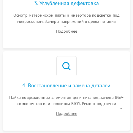
3. Углубленная дефектовка
Осмотр материнской платы и инвертора подсветки под
микроскопом. Замеры напряжений в цепях питания
процессора и видеокарты. Проверка состояния жесткого
Подробнее
диска и оперативной памяти с помощью POST-карт и
мультиметра.
4. Восстановление и замена деталей
Пайка поврежденных элементов цепи питания, замена BGA-
компонентов или прошивка BIOS. Ремонт подсветки
матрицы, замена неисправного накопителя на скоростной
Подробнее
SSD или установка новых модулей памяти.