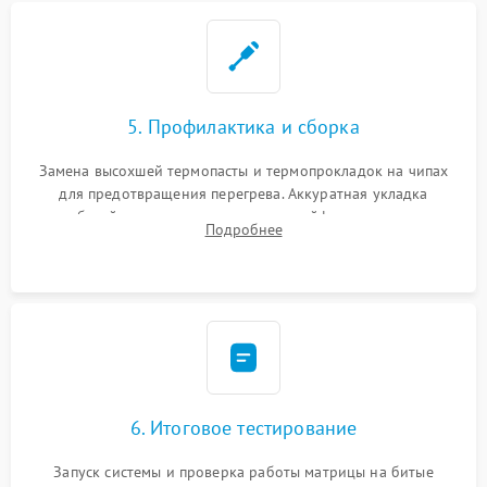
5. Профилактика и сборка
Замена высохшей термопасты и термопрокладок на чипах
для предотвращения перегрева. Аккуратная укладка
кабелей, подключение хрупких шлейфов матрицы и
Подробнее
надежная фиксация всех элементов внутри корпуса
моноблока.
6. Итоговое тестирование
Запуск системы и проверка работы матрицы на битые