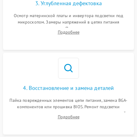
3. Углубленная дефектовка
Осмотр материнской платы и инвертора подсветки под
микроскопом. Замеры напряжений в цепях питания
процессора и видеокарты. Проверка состояния жесткого
Подробнее
диска и оперативной памяти с помощью POST-карт и
мультиметра.
4. Восстановление и замена деталей
Пайка поврежденных элементов цепи питания, замена BGA-
компонентов или прошивка BIOS. Ремонт подсветки
матрицы, замена неисправного накопителя на скоростной
Подробнее
SSD или установка новых модулей памяти.