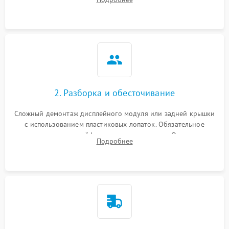
возможных неисправностей перед вскрытием.
2. Разборка и обесточивание
Сложный демонтаж дисплейного модуля или задней крышки
с использованием пластиковых лопаток. Обязательное
отключение шлейфов матрицы и питания. Очистка
Подробнее
массивной системы охлаждения от скопившейся пыли.