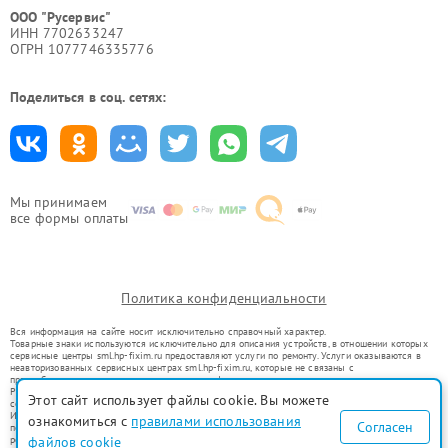
ООО "Русервис"
ИНН 7702633247
ОГРН 1077746335776
Поделиться в соц. сетях:
Мы принимаем
все формы оплаты
Политика конфиденциальности
Вся информация на сайте носит исключительно справочный характер.
Товарные знаки используются исключительно для описания устройств, в отношении которых
сервисные центры sml.hp-fixim.ru предоставляют услуги по ремонту. Услуги оказываются в
неавторизованных сервисных центрах sml.hp-fixim.ru, которые не связаны с
правообладателями товарных знаков или их официальными представителями.
Ремонт осуществляется для устройств, уже введенных в гражданский оборот в соответствии
Этот сайт использует файлы cookie. Вы можете
со статьей 1487 ГК РФ.
Использование товарных знаков не преследует цели индивидуализации услуг или введения
ознакомиться с
правилами использования
Согласен
потребителей в заблуждение, а служит для информирования о предоставляемых услугах по
ремонту техники указанных брендов.
файлов cookie