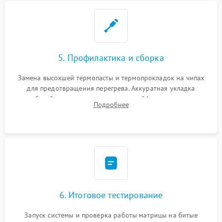
5. Профилактика и сборка
Замена высохшей термопасты и термопрокладок на чипах
для предотвращения перегрева. Аккуратная укладка
кабелей, подключение хрупких шлейфов матрицы и
Подробнее
надежная фиксация всех элементов внутри корпуса
моноблока.
6. Итоговое тестирование
Запуск системы и проверка работы матрицы на битые