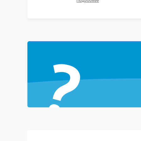
Подробнее
Неисправность тачпада (если есть)
неисправного накопителя на скоростной SSD
или установка новых модулей памяти.
Поломка веб-камеры
Неисправность микрофона
?
Повреждение внутренних проводов
Механические повреждения