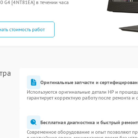
 G4 [4NT81EA] в течении часа
нать стоимость работ
тра
Оригинальные запчасти и сертифицирован
Используются оригинальные детали HP и прошед
гарантирует корректную работу после ремонта и 
Бесплатная диагностика и быстрый ремон
Современное оборудование и опыт позволяют про
в кратчайшие сроки, минимизируя время без устр