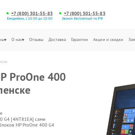
+7 (800) 301-55-83
+7 (800) 301-55-83
Ежедневно, с 10:00 до 20:00
Звонок бесплатный по РФ
ны
О нас
Отзывы
Доставка
Гарантии
Акции и скидки
Зая
нске
P ProOne 400
ленске
е
0 G4 [4NT81EA] сами
блоков HP ProOne 400 G4