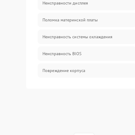
Неисправности дисплея
Поломка материнской платы
Неисправность системы охлаждения
Неисправность BIOS
Повреждение корпуса
Поломка аудиосистемы (динамики, разъёмы)
Неисправность Wi-Fi модуля
Повреждение разъёмов (USB, HDMI и др.)