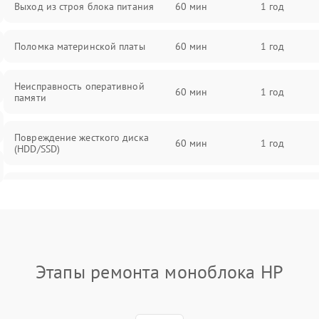
Выход из строя блока питания
60 мин
1 год
Поломка материнской платы
60 мин
1 год
Неисправность оперативной
60 мин
1 год
памяти
Повреждение жесткого диска
60 мин
1 год
(HDD/SSD)
Неисправность процессора
60 мин
1 год
Поломка видеокарты
60 мин
1 год
Этапы ремонта моноблока HP
Повреждение разъемов (USB, HDMI
60 мин
1 год
и др.)