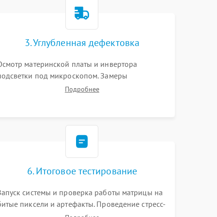
1500 ₽
Подробнее →
1000 ₽
Подробнее →
3. Углубленная дефектовка
Осмотр материнской платы и инвертора
1500 ₽
Подробнее →
подсветки под микроскопом. Замеры
напряжений в цепях питания процессора и
Подробнее
видеокарты. Проверка состояния жесткого
3000 ₽
Подробнее →
диска и оперативной памяти с помощью POST-
карт и мультиметра.
1000 ₽
Подробнее →
2000 ₽
Подробнее →
6. Итоговое тестирование
1500 ₽
Подробнее →
Запуск системы и проверка работы матрицы на
битые пиксели и артефакты. Проведение стресс-
1000 ₽
Подробнее →
тестов для оценки эффективности охлаждения.