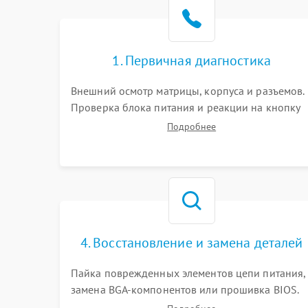
Поломка видеокарты
Неисправность процессора
1. Первичная диагностика
Повреждение жесткого диска (HDD / SSD)
Внешний осмотр матрицы, корпуса и разъемов.
Проверка блока питания и реакции на кнопку
Неисправность оперативной памяти
включения. Оценка изображения, звука и
Подробнее
работы периферии для сужения круга
возможных неисправностей перед вскрытием.
Выход из строя блока питания
Повреждение сенсорного экрана (если есть)
Поломка батареи (если есть)
4. Восстановление и замена деталей
Пайка поврежденных элементов цепи питания,
Неисправность кнопок управления
замена BGA-компонентов или прошивка BIOS.
Ремонт подсветки матрицы, замена