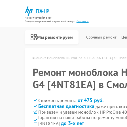
FIX-HP
Ремонт устройств HP
Специализированный cервисный центр г.
Смоленск
Мы ремонтируем
Срочный ремонт
Це
ков HP в Смоленске
Ремонт моноблока HP ProOne 400 G4 [4NT81EA] в Смоле
Ремонт моноблока H
G4 [4NT81EA] в Смо
от 475 руб.
Стоимость ремонта
Бесплатная диагностика
даже при отказ
Привезем и увезем моноблок HP ProOne 40
Гарантия на наши работы по ремонту моно
до 3-х лет
[4NT81EA]