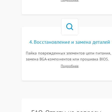
работы периферии для сужения круга
возможных неисправностей перед вскрытием.
4. Восстановление и замена деталей
Пайка поврежденных элементов цепи питания,
замена BGA-компонентов или прошивка BIOS.
Ремонт подсветки матрицы, замена
Подробнее
неисправного накопителя на скоростной SSD
или установка новых модулей памяти.