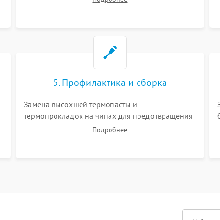
матрицы и питания. Очистка массивной системы
охлаждения от скопившейся пыли.
5. Профилактика и сборка
Замена высохшей термопасты и
термопрокладок на чипах для предотвращения
перегрева. Аккуратная укладка кабелей,
Подробнее
подключение хрупких шлейфов матрицы и
надежная фиксация всех элементов внутри
корпуса моноблока.