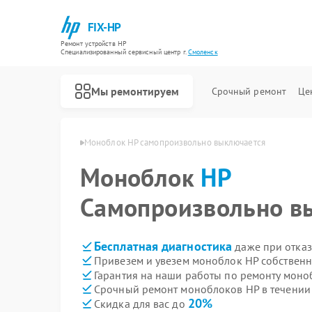
FIX-HP
Ремонт устройств HP
Специализированный cервисный центр г.
Смоленск
Мы ремонтируем
Срочный ремонт
Це
ков HP в Смоленске
Моноблок HP самопроизвольно выключается
Моноблок
HP
Самопроизвольно в
Бесплатная диагностика
даже при отказ
Привезем и увезем моноблок HP собственн
Гарантия на наши работы по ремонту мон
Срочный ремонт моноблоков HP в течении
20%
Скидка для вас до