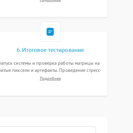
видеокарты. Проверка состояния жесткого
диска и оперативной памяти с помощью POST-
карт и мультиметра.
6. Итоговое тестирование
Запуск системы и проверка работы матрицы на
битые пиксели и артефакты. Проведение стресс-
тестов для оценки эффективности охлаждения.
Подробнее
Проверка Wi-Fi, камеры, микрофона и всех
портов перед выдачей устройства.