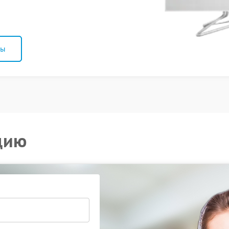
ны
цию