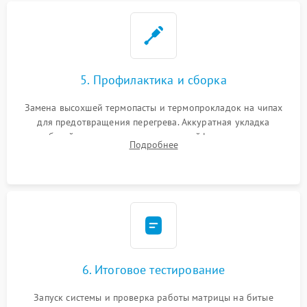
5. Профилактика и сборка
Замена высохшей термопасты и термопрокладок на чипах
для предотвращения перегрева. Аккуратная укладка
кабелей, подключение хрупких шлейфов матрицы и
Подробнее
надежная фиксация всех элементов внутри корпуса
моноблока.
6. Итоговое тестирование
Запуск системы и проверка работы матрицы на битые