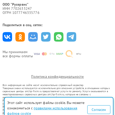
ООО "Русервис"
ИНН 7702633247
ОГРН 1077746335776
Поделиться в соц. сетях:
Мы принимаем
все формы оплаты
Политика конфиденциальности
Вся информация на сайте носит исключительно справочный характер.
Товарные знаки используются исключительно для описания устройств, в отношении которых
сервисные центры sml.hp-fixim.ru предоставляют услуги по ремонту. Услуги оказываются в
неавторизованных сервисных центрах sml.hp-fixim.ru, которые не связаны с
правообладателями товарных знаков или их официальными представителями.
Ремонт осуществляется для устройств, уже введенных в гражданский оборот в соответствии
Этот сайт использует файлы cookie. Вы можете
со статьей 1487 ГК РФ.
Использование товарных знаков не преследует цели индивидуализации услуг или введения
ознакомиться с
правилами использования
Согласен
потребителей в заблуждение, а служит для информирования о предоставляемых услугах по
ремонту техники указанных брендов.
файлов cookie