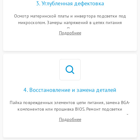
3. Углубленная дефектовка
Осмотр материнской платы и инвертора подсветки под
микроскопом. Замеры напряжений в цепях питания
процессора и видеокарты. Проверка состояния жесткого
Подробнее
диска и оперативной памяти с помощью POST-карт и
мультиметра.
4. Восстановление и замена деталей
Пайка поврежденных элементов цепи питания, замена BGA-
компонентов или прошивка BIOS. Ремонт подсветки
матрицы, замена неисправного накопителя на скоростной
Подробнее
SSD или установка новых модулей памяти.