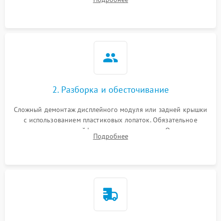
возможных неисправностей перед вскрытием.
2. Разборка и обесточивание
Сложный демонтаж дисплейного модуля или задней крышки
с использованием пластиковых лопаток. Обязательное
отключение шлейфов матрицы и питания. Очистка
Подробнее
массивной системы охлаждения от скопившейся пыли.