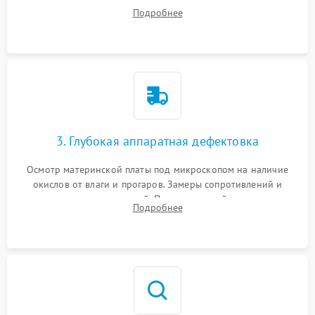
системы охлаждения, очистка кулера от пыли и удаление
Подробнее
высохшей термопасты с кристаллов чипов.
3. Глубокая аппаратная дефектовка
Осмотр материнской платы под микроскопом на наличие
окислов от влаги и прогаров. Замеры сопротивлений и
дежурных напряжений. Проверка цепей питания,
Подробнее
мультиконтроллера, процессора и видеочипа.