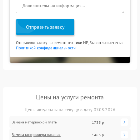
перепрошивкой VBIOS.
Проверка уровня принимаемого сигнала в дальней
зоне офиса.
Стоит отметить, что ремонт HP на этапе пайки
материнской платы требует высокой квалификации.
Отправить заявку
Дорожки современных плат многослойны, и
восстановить контакт без специального микроскопа
невозможно. Мы используем только качественные
Отправляя заявку на ремонт техники HP, Вы соглашаетесь с
Политикой конфиденциальности
компоненты, исключая китайские реплики. Если
ваш ноут перестал видеть Wi-Fi, не теряйте время на
сомнительные советы из форумов — доверьтесь
профессионалам.
Цены на услуги ремонта
Цены актуальны на текущую дату 07.08.2026
Замена материнской платы
1735 р
Замена контроллера питания
1465 р