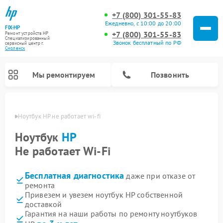
+7 (800) 301-55-83
Ежедневно, с 10:00 до 20:00
FIX-HP
+7 (800) 301-55-83
Ремонт устройств HP
Специализированный
Звонок бесплатный по РФ
cервисный центр г.
Смоленск
Мы ремонтируем
Позвонить
енске
Ноутбук HP не работает wi-fi
Ноутбук
HP
Не работает Wi-Fi
Бесплатная диагностика
даже при отказе от
ремонта
Привезем и увезем ноутбук HP собственной
доставкой
Гарантия на наши работы по ремонту ноутбуков