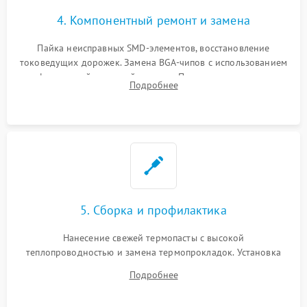
4. Компонентный ремонт и замена
Пайка неисправных SMD-элементов, восстановление
токоведущих дорожек. Замена BGA-чипов с использованием
инфракрасной паяльной станции. Прошивка микросхемы
Подробнее
BIOS или замена поврежденных портов USB
5. Сборка и профилактика
Нанесение свежей термопасты с высокой
теплопроводностью и замена термопрокладок. Установка
системы охлаждения, подключение всех внутренних
Подробнее
шлейфов, модулей памяти и накопителей. Предварительная
сборка корпуса.