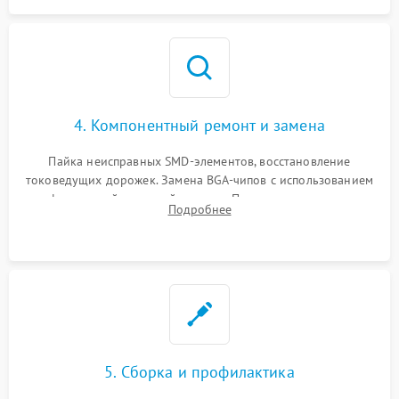
4. Компонентный ремонт и замена
Пайка неисправных SMD-элементов, восстановление
токоведущих дорожек. Замена BGA-чипов с использованием
инфракрасной паяльной станции. Прошивка микросхемы
Подробнее
BIOS или замена поврежденных портов USB
5. Сборка и профилактика