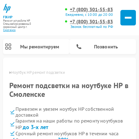
+7 (800) 301-55-83
Ежедневно, с 10:00 до 20:00
FIX-HP
+7 (800) 301-55-83
Ремонт устройств HP
Специализированный
Звонок бесплатный по РФ
cервисный центр г.
Смоленск
Мы ремонтируем
Позвонить
енске
Ноутбук HP ремонт подсветки
Ремонт подсветки на ноутбуке HP в
Смоленске
Привезем и увезем ноутбук HP собственной
доставкой
Гарантия на наши работы по ремонту ноутбуков
до 3-х лет
HP
Срочный ремонт ноутбуков HP в течении часа