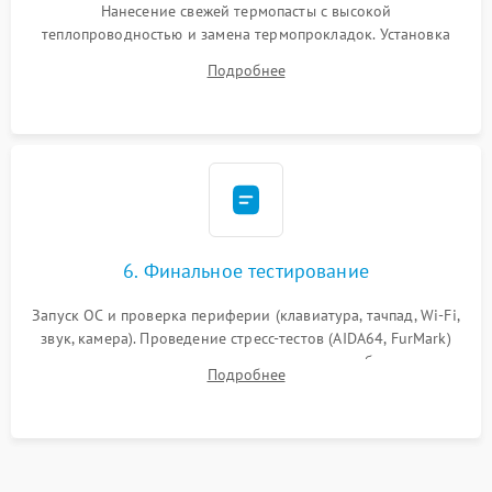
Нанесение свежей термопасты с высокой
теплопроводностью и замена термопрокладок. Установка
системы охлаждения, подключение всех внутренних
Подробнее
шлейфов, модулей памяти и накопителей. Предварительная
сборка корпуса.
6. Финальное тестирование
Запуск ОС и проверка периферии (клавиатура, тачпад, Wi-Fi,
звук, камера). Проведение стресс-тестов (AIDA64, FurMark)
для контроля температурного режима и стабильности
Подробнее
системы под пиковой нагрузкой.