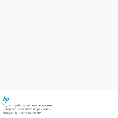
СЦ sml.hp-fixim.ru - сеть сервисных
центров в Смоленске по ремонту и
обслуживанию техники HP