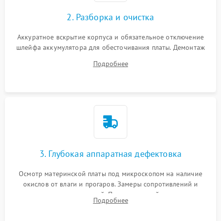
2. Разборка и очистка
Аккуратное вскрытие корпуса и обязательное отключение
шлейфа аккумулятора для обесточивания платы. Демонтаж
системы охлаждения, очистка кулера от пыли и удаление
Подробнее
высохшей термопасты с кристаллов чипов.
3. Глубокая аппаратная дефектовка
Осмотр материнской платы под микроскопом на наличие
окислов от влаги и прогаров. Замеры сопротивлений и
дежурных напряжений. Проверка цепей питания,
Подробнее
мультиконтроллера, процессора и видеочипа.