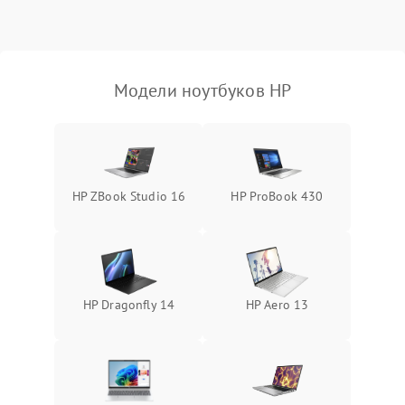
Выход из строя SSD или
HDD: медленная загрузка,
3000 ₽
Подробнее →
ошибки чтения,
пропадание диска
Модели ноутбуков HP
Неисправность
оперативной памяти:
2000 ₽
Подробнее →
вылеты приложений,
синие экраны
HP ZBook Studio 16
HP ProBook 430
Проблемы Wi‑Fi или
2500 ₽
Подробнее →
Bluetooth модулей
HP Dragonfly 14
HP Aero 13