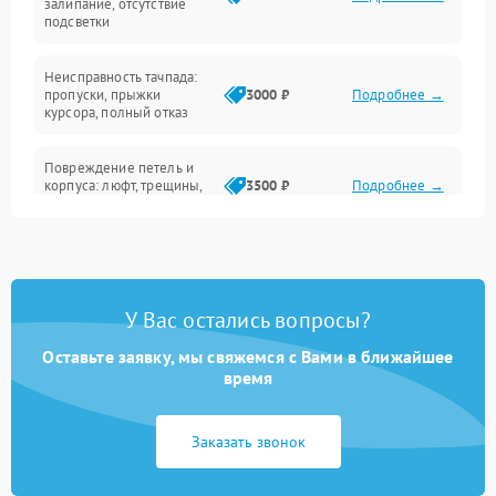
залипание, отсутствие
подсветки
Батарея
Неисправность тачпада:
Сеть и интернет
пропуски, прыжки
3000 ₽
Подробнее →
курсора, полный отказ
Система охлаждения
Повреждение петель и
корпуса: люфт, трещины,
3500 ₽
Подробнее →
деформация
Проблемы аккумулятора:
быстрая разрядка,
2500 ₽
Подробнее →
невозможность зарядки,
вздутие
У Вас остались вопросы?
Оставьте заявку, мы свяжемся с Вами в ближайшее
Неисправность зарядного
время
устройства или разъёма
2000 ₽
Подробнее →
питания
Заказать звонок
Перегрев из‑за пыли,
износа термопасты или
2500 ₽
Подробнее →
неисправности кулера