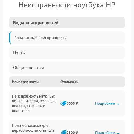
Неисправности ноутбука HP
Виды неисправностей
Аппаратные неисправности
Порты
Общие поломки
Неисправности
Стоимость
Устройства
Неисправность матрицы:
Программные ошибки
битые пиксели, мерцание,
5000 ₽
Подробнее →
полосы, отсутствие
подсветки
Электрические и системные сбои
Поломка клавиатуры:
Интерфейсные проблемы
неработающие клавиши,
2500 ₽
Подробнее →