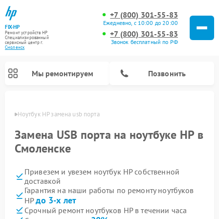
+7 (800) 301-55-83
Ежедневно, с 10:00 до 20:00
FIX-HP
+7 (800) 301-55-83
Ремонт устройств HP
Специализированный
Звонок бесплатный по РФ
cервисный центр г.
Смоленск
Мы ремонтируем
Позвонить
енске
Ноутбук HP замена usb порта
Замена USB порта на ноутбуке HP в
Смоленске
Привезем и увезем ноутбук HP собственной
доставкой
Гарантия на наши работы по ремонту ноутбуков
до 3-х лет
HP
Срочный ремонт ноутбуков HP в течении часа