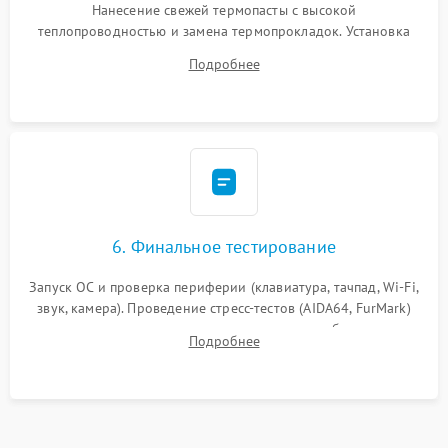
Нанесение свежей термопасты с высокой
теплопроводностью и замена термопрокладок. Установка
системы охлаждения, подключение всех внутренних
Подробнее
шлейфов, модулей памяти и накопителей. Предварительная
сборка корпуса.
6. Финальное тестирование
Запуск ОС и проверка периферии (клавиатура, тачпад, Wi-Fi,
звук, камера). Проведение стресс-тестов (AIDA64, FurMark)
для контроля температурного режима и стабильности
Подробнее
системы под пиковой нагрузкой.