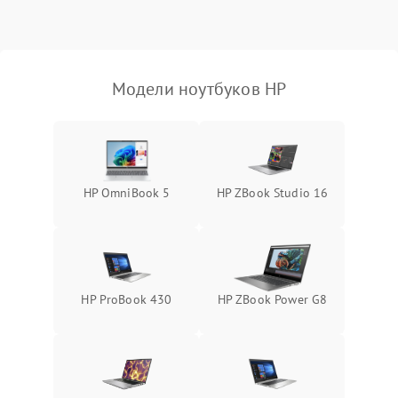
Выход из строя SSD или
HDD: медленная загрузка,
3000 ₽
Подробнее →
ошибки чтения,
пропадание диска
Модели ноутбуков HP
Неисправность
оперативной памяти:
2000 ₽
Подробнее →
вылеты приложений,
синие экраны
HP OmniBook 5
HP ZBook Studio 16
Проблемы Wi‑Fi или
2500 ₽
Подробнее →
Bluetooth модулей
HP ProBook 430
HP ZBook Power G8