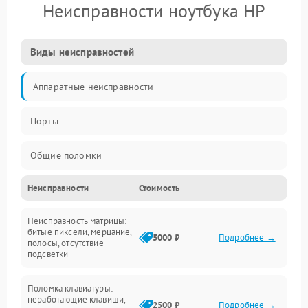
Неисправности ноутбука HP
Виды неисправностей
Аппаратные неисправности
Порты
Общие поломки
Неисправности
Стоимость
Устройства
Неисправность матрицы:
Программные ошибки
битые пиксели, мерцание,
5000 ₽
Подробнее →
полосы, отсутствие
подсветки
Электрические и системные сбои
Поломка клавиатуры:
Интерфейсные проблемы
неработающие клавиши,
2500 ₽
Подробнее →