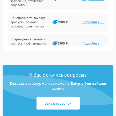
залипание, отсутствие
подсветки
Батарея
Неисправность тачпада:
Сеть и интернет
пропуски, прыжки
3000 ₽
Подробнее →
курсора, полный отказ
Система охлаждения
Повреждение петель и
корпуса: люфт, трещины,
3500 ₽
Подробнее →
деформация
Проблемы аккумулятора:
быстрая разрядка,
2500 ₽
Подробнее →
невозможность зарядки,
вздутие
У Вас остались вопросы?
Оставьте заявку, мы свяжемся с Вами в ближайшее
Неисправность зарядного
время
устройства или разъёма
2000 ₽
Подробнее →
питания
Заказать звонок
Перегрев из‑за пыли,
износа термопасты или
2500 ₽
Подробнее →
неисправности кулера