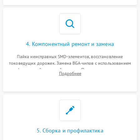
4. Компонентный ремонт и замена
Пайка неисправных SMD-элементов, восстановление
токоведущих дорожек. Замена BGA-чипов с использованием
инфракрасной паяльной станции. Прошивка микросхемы
Подробнее
BIOS или замена поврежденных портов USB
5. Сборка и профилактика