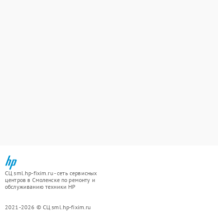
СЦ sml.hp-fixim.ru - сеть сервисных
центров в Смоленске по ремонту и
обслуживанию техники HP
2021-2026 © СЦ sml.hp-fixim.ru