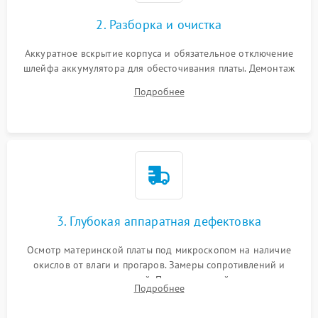
2. Разборка и очистка
Аккуратное вскрытие корпуса и обязательное отключение
шлейфа аккумулятора для обесточивания платы. Демонтаж
системы охлаждения, очистка кулера от пыли и удаление
Подробнее
высохшей термопасты с кристаллов чипов.
3. Глубокая аппаратная дефектовка
Осмотр материнской платы под микроскопом на наличие
окислов от влаги и прогаров. Замеры сопротивлений и
дежурных напряжений. Проверка цепей питания,
Подробнее
мультиконтроллера, процессора и видеочипа.