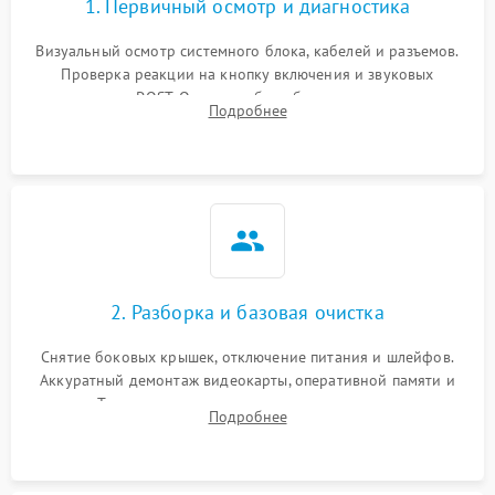
1. Первичный осмотр и диагностика
Визуальный осмотр системного блока, кабелей и разъемов.
Проверка реакции на кнопку включения и звуковых
сигналов POST. Оценка работы блока питания для
Подробнее
локализации базовых неисправностей без полного разбора.
2. Разборка и базовая очистка
Снятие боковых крышек, отключение питания и шлейфов.
Аккуратный демонтаж видеокарты, оперативной памяти и
кулеров. Тщательная очистка корпуса и радиаторов от пыли
Подробнее
с помощью сжатого воздуха для предотвращения
замыканий.