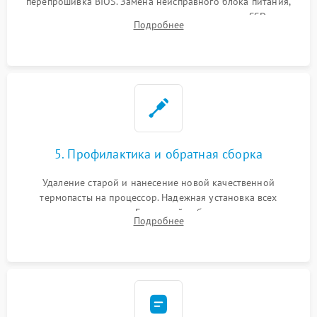
перепрошивка BIOS. Замена неисправного блока питания,
видеокарты, процессора или установка нового SSD для
Подробнее
восстановления и повышения скорости работы системы.
5. Профилактика и обратная сборка
Удаление старой и нанесение новой качественной
термопасты на процессор. Надежная установка всех
комплектующих в слоты. Грамотный кабель-менеджмент для
Подробнее
обеспечения правильной циркуляции воздуха внутри
корпуса ПК.