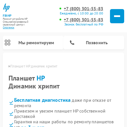
+7 (800) 301-55-83
Ежедневно, с 10:00 до 20:00
FIX-HP
+7 (800) 301-55-83
Ремонт устройств HP
Специализированный
Звонок бесплатный по РФ
cервисный центр г.
Смоленск
Мы ремонтируем
Позвонить
енске
Планшет HP динамик хрипит
Планшет
HP
Динамик хрипит
Бесплатная диагностика
даже при отказе от
ремонта
Привезем и увезем планшет HP собственной
доставкой
Гарантия на наши работы по ремонту планшетов