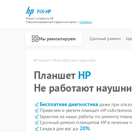
FIX-HP
Ремонт устройств HP
Специализированный cервисный центр г.
Смоленск
Мы ремонтируем
Срочный ремонт
Це
тов HP в Смоленске
Планшет HP не работают наушники
Планшет
HP
Не работают наушн
Бесплатная диагностика
даже при отказ
Привезем и увезем планшет HP собственно
Гарантия на наши работы по ремонту план
Срочный ремонт планшетов HP в течении ч
20%
Скидка для вас до