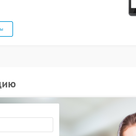
ны
цию