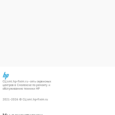
СЦ sml.hp-fixim.ru - сеть сервисных
центров в Смоленске по ремонту и
обслуживанию техники HP
2021-2026 © СЦ sml.hp-fixim.ru