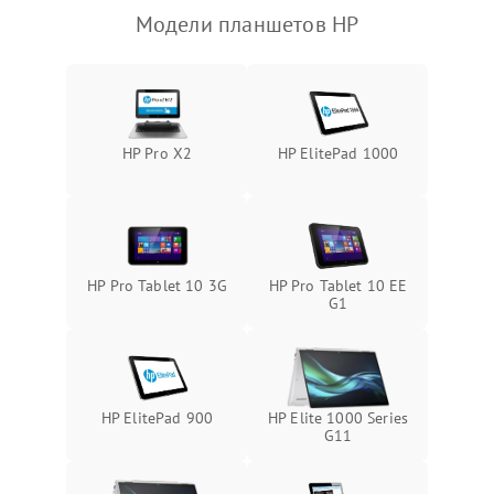
Модели планшетов HP
Камера
Сенсорное управление
Проблемы с механикой
HP Pro X2
HP ElitePad 1000
Питание и аккумулятор
Кнопки и органы управления
HP Pro Tablet 10 3G
HP Pro Tablet 10 EE
G1
Звук и аудио
Камеры
HP ElitePad 900
HP Elite 1000 Series
ПО
G11