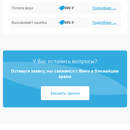
Попала вода
690 ₽
Подробнее →
Разговор (микрофон, динамик)
Выскакивает ошибка
690 ₽
Подробнее →
Перегрев и нестабильная работа
Влага и механические повреждения
Сеть и интернет
У Вас остались вопросы?
Зарядка и разъёмы
Оставьте заявку, мы свяжемся с Вами в ближайшее
время
Программные сбои
Заказать звонок
Память и данные
Режим работы
Связь и беспроводные модули