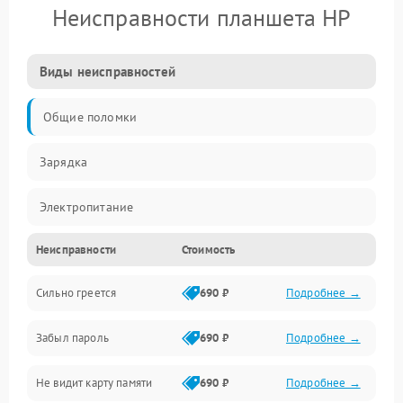
Неисправности планшета HP
Виды неисправностей
Общие поломки
Зарядка
Электропитание
Неисправности
Стоимость
Экран и изображение
Сильно греется
690 ₽
Подробнее →
Дисплей
Забыл пароль
690 ₽
Подробнее →
Экран (дисплей)
Не видит карту памяти
690 ₽
Подробнее →
Связь