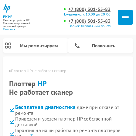
+7 (800) 301-55-83
Ежедневно, с 10:00 до 20:00
FIX-HP
+7 (800) 301-55-83
Ремонт устройств HP
Специализированный
Звонок бесплатный по РФ
cервисный центр г.
Смоленск
Мы ремонтируем
Позвонить
енске
Плоттер HP не работает сканер
Плоттер
HP
Не работает сканер
Бесплатная диагностика
даже при отказе от
ремонта
Привезем и увезем плоттер HP собственной
доставкой
Гарантия на наши работы по ремонту плоттеров