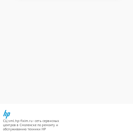
СЦ sml.hp-fixim.ru - сеть сервисных
центров в Смоленске по ремонту и
обслуживанию техники HP