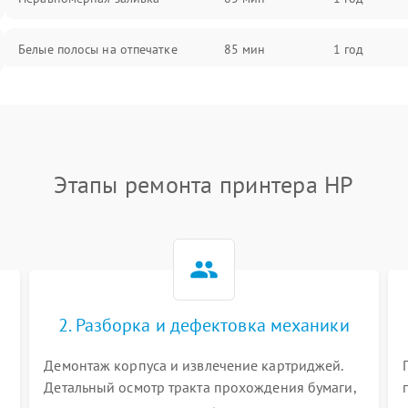
Белые полосы на отпечатке
85 мин
1 год
Чёрный фон на листе
85 мин
1 год
Перекос изображения
80 мин
1 год
Этапы ремонта принтера HP
2. Разборка и дефектовка механики
Демонтаж корпуса и извлечение картриджей.
Детальный осмотр тракта прохождения бумаги,