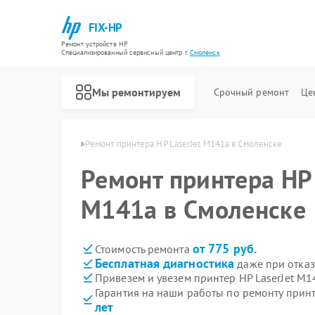
FIX-HP
Ремонт устройств HP
Специализированный cервисный центр г.
Смоленск
Мы ремонтируем
Срочный ремонт
Це
ров HP в Смоленске
Ремонт принтера HP LaserJet M141a в Смоленске
Ремонт принтера HP 
M141a в Смоленске
от 775 руб.
Стоимость ремонта
Бесплатная диагностика
даже при отказ
Привезем и увезем принтер HP LaserJet M1
Гарантия на наши работы по ремонту прин
лет