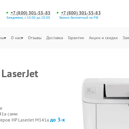
+7 (800) 301-55-83
+7 (800) 301-55-83
Ежедневно, с 10:00 до 20:00
Звонок бесплатный по РФ
ны
О нас
Отзывы
Доставка
Гарантии
Акции и скидки
Зая
LaserJet
е
41a сами
до 3-х
теров HP LaserJet M141a