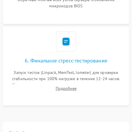
микрокодов BIOS
6. Финальное стресс-тестирование
Запуск тестов (Linpack, MemTest, Iometer) для проверки
стабильности при 100% нагрузке в течение 12-24 часов.
Контроль температурных режимов, проверка отсутствия
Подробнее
троттлинга и подготовка сервера к выдаче.