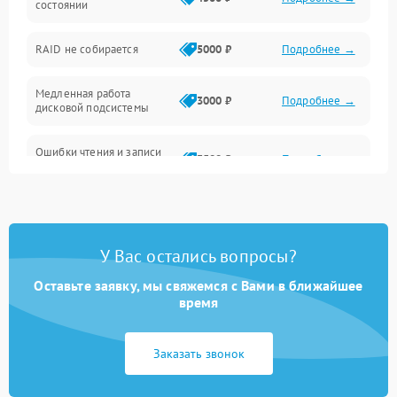
состоянии
Оперативная память
RAID не собирается
5000 ₽
Подробнее →
Корпус и механика
Медленная работа
3000 ₽
Подробнее →
дисковой подсистемы
Контроллеры и интерфейсы
Ошибки чтения и записи
Виртуализация и сервисы
3500 ₽
Подробнее →
данных
Влага и внешние воздействия
Потеря данных
5000 ₽
Подробнее →
Программные сбои
У Вас остались вопросы?
Оставьте заявку, мы свяжемся с Вами в ближайшее
Общие поломки
время
Система охлаждения
Заказать звонок
Режим работы