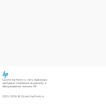
СЦ sml.hp-fixim.ru - сеть сервисных
центров в Смоленске по ремонту и
обслуживанию техники HP
2021-2026 © СЦ sml.hp-fixim.ru