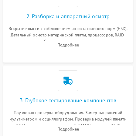
2. Разборка и аппаратный осмотр
Вскрытие шасси с соблюдением антистатических норм (ESD).
Детальный осмотр материнской платы, процессоров, RAID-
контроллеров и блоков питания на наличие термических
Подробнее
повреждений, прогаров или окислений.
3. Глубокое тестирование компонентов
Поузловая проверка оборудования. Замер напряжений
мультиметром и осциллографом. Проверка модулей памяти
(ECC) и состояния накопителей (SMART, массивы RAID)
Подробнее
специализированными диагностическими утилитами.