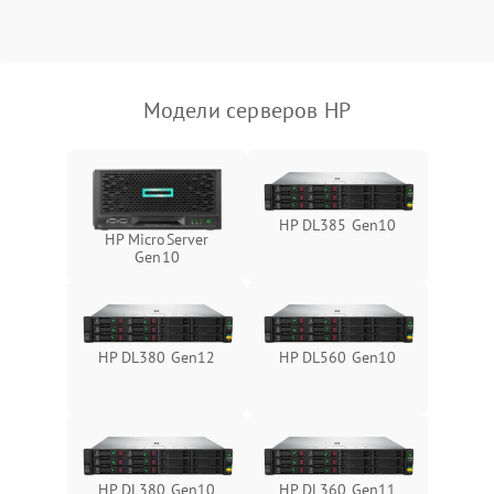
Влага и внешные воздействия
Модели серверов HP
HP DL385 Gen10
HP MicroServer
Gen10
HP DL380 Gen12
HP DL560 Gen10
HP DL380 Gen10
HP DL360 Gen11