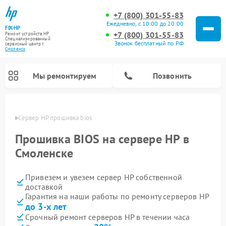
+7 (800) 301-55-83
Ежедневно, с 10:00 до 20:00
FIX-HP
+7 (800) 301-55-83
Ремонт устройств HP
Специализированный
Звонок бесплатный по РФ
cервисный центр г.
Смоленск
Мы ремонтируем
Позвонить
енске
Сервер HP прошивка bios
Прошивка BIOS на сервере HP в
Смоленске
Привезем и увезем сервер HP собственной
доставкой
Гарантия на наши работы по ремонту серверов HP
до 3-х лет
Срочный ремонт серверов HP в течении часа