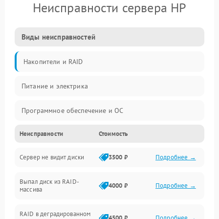
Неисправности сервера HP
Виды неисправностей
Накопители и RAID
Питание и электрика
Программное обеспечение и ОС
Неисправности
Стоимость
Охлаждение и температура
Сервер не видит диски
3500 ₽
Подробнее →
Материнская плата и процессор
Выпал диск из RAID-
Сеть и коммуникации
4000 ₽
Подробнее →
массива
BIOS / прошивки
RAID в деградированном
4500 ₽
Подробнее →