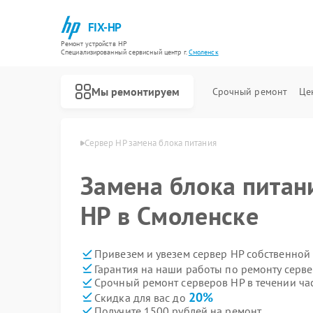
FIX-HP
Ремонт устройств HP
Специализированный cервисный центр г.
Смоленск
Мы ремонтируем
Срочный ремонт
Це
ров HP в Смоленске
Сервер HP замена блока питания
Замена блока питан
HP в Смоленске
Привезем и увезем сервер HP собственной
Гарантия на наши работы по ремонту серв
Срочный ремонт серверов HP в течении ча
20%
Скидка для вас до
Получите 1500 рублей на ремонт