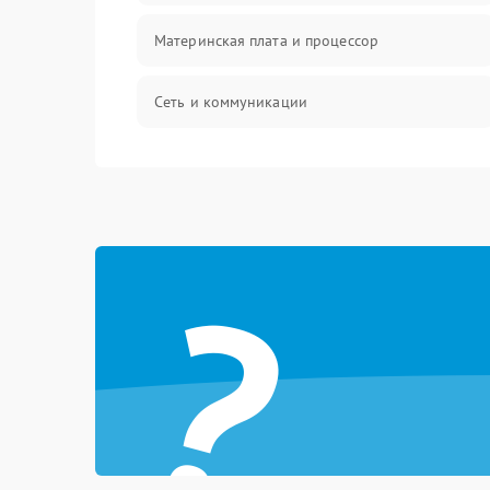
Материнская плата и процессор
Сеть и коммуникации
BIOS / прошивки
Оперативная память
?
Корпус и механика
Контроллеры и интерфейсы
Виртуализация и сервисы
Влага и внешние воздействия