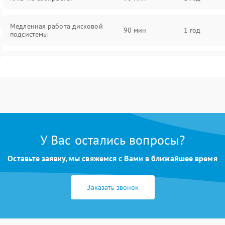
Медленная работа дисковой
90 мин
1 год
подсистемы
Ошибки чтения и записи данных
90 мин
1 год
Потеря данных
90 мин
1 год
У Вас остались вопросы?
Оставьте заявку, мы свяжемся с Вами в ближайшее время
Заказать звонок