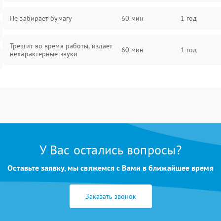
Не забирает бумагу
60 мин
1 год
Трещит во время работы, издает
60 мин
1 год
нехарактерные звуки
Треск, скрежет при работе
60 мин
1 год
Застревание бумаги в ножах
60 мин
1 год
Не тянет бумагу
85 мин
1 год
У Вас остались вопросы?
Застревание бумаги
80 мин
1 год
Оставьте заявку, мы свяжемся с Вами в ближайшее время
Износ ножей
80 мин
1 год
Заказать звонок
Заклинивание
85 мин
1 год