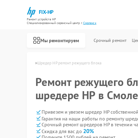
FIX-HP
Ремонт устройств HP
Специализированный cервисный центр г.
Смоленск
Мы ремонтируем
Срочный ремонт
Це
ров HP в Смоленске
Шредер HP ремонт режущего блока
Ремонт режущего бл
шредере HP в Смоле
Привезем и увезем шредер HP собственной
Гарантия на наши работы по ремонту шре
Срочный ремонт шредеров HP в течении ч
20%
Скидка для вас до
Получите 1500 рублей на ремонт