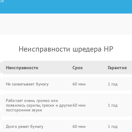
сти
Неисправности шредера HP
Неисправности
Срок
Гарантия
Не захватывает бумагу
60 мин
1 год
Работает очень громко или
появились скрипы, трески и другие
60 мин
1 год
посторонние звуки
Долго режет бумагу
60 мин
1 год