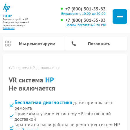
+7 (800) 301-55-83
Ежедневно, с 10:00 до 20:00
FIX-HP
+7 (800) 301-55-83
Ремонт устройств HP
Специализированный
Звонок бесплатный по РФ
cервисный центр г.
Смоленск
Мы ремонтируем
Позвонить
енске
VR система HP не включается
VR система
HP
Не включается
Бесплатная диагностика
даже при отказе от
ремонта
Привезем и увезем vr систему HP собственной
доставкой
Гарантия на наши работы по ремонту vr систем HP