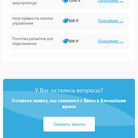
1500 ₽
Подробнее →
аккумулятора
Механика
Неисправность кнопок
500 ₽
Подробнее →
управления
Поломка разъемов для
500 ₽
Подробнее →
подключения
Неисправность системы
1000 ₽
Подробнее →
звука
Повреждение проводов
500 ₽
Подробнее →
У Вас остались вопросы?
Неисправность системы
1000 ₽
Подробнее →
защиты от перегрузок
Оставьте заявку, мы свяжемся с Вами в ближайшее
время
Поломка системы
автоматического
1000 ₽
Подробнее →
Заказать звонок
отключения