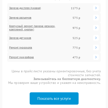
Замена дисплея (экрана)
1175 р
Замена разъемов
575 р
Корпусный ремонт (замена резинок,
975 р
креплений, кнопок)
Замена датчиков
525 р
Ремонт гироскопа
775 р
Ремонт микрофона
475 р
Цены в прайс-листе указаны ориентировочные, без учета
стоимости запчастей.
Записывайтесь на бесплатную диагностику.
Мы проверим ваше устройство и укажем на неисправность.
Показать все услуги