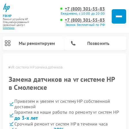
+7 (800) 301-55-83
Ежедневно, с 10:00 до 20:00
FIX-HP
+7 (800) 301-55-83
Ремонт устройств HP
Специализированный
Звонок бесплатный по РФ
cервисный центр г.
Смоленск
Мы ремонтируем
Позвонить
енске
VR система HP замена датчиков
Замена датчиков на vr системе HP
в Смоленске
Привезем и увезем vr систему HP собственной
доставкой
Гарантия на наши работы по ремонту vr систем HP
до 3-х лет
Срочный ремонт vr систем HP в течении часа