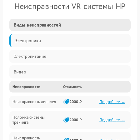
Неисправности VR системы HP
Виды неисправностей
Электроника
Электропитание
Видео
Неисправности
Стоимость
ПО
Неисправность дисплея
2000 ₽
Подробнее →
Сенсоры
Поломка системы
Механические повреждения
2000 ₽
Подробнее →
трекинга
Оптика
Неисправность