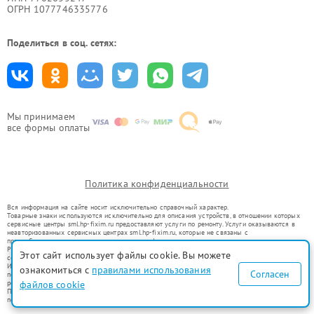
ОГРН 1077746335776
Поделиться в соц. сетях:
Мы принимаем
все формы оплаты
Политика конфиденциальности
Вся информация на сайте носит исключительно справочный характер.
Товарные знаки используются исключительно для описания устройств, в отношении которых
сервисные центры sml.hp-fixim.ru предоставляют услуги по ремонту. Услуги оказываются в
неавторизованных сервисных центрах sml.hp-fixim.ru, которые не связаны с
правообладателями товарных знаков или их официальными представителями.
Ремонт осуществляется для устройств, уже введенных в гражданский оборот в соответствии
Этот сайт использует файлы cookie. Вы можете
со статьей 1487 ГК РФ.
Использование товарных знаков не преследует цели индивидуализации услуг или введения
ознакомиться с
правилами использования
Согласен
потребителей в заблуждение, а служит для информирования о предоставляемых услугах по
ремонту техники указанных брендов.
файлов cookie
Представленная на сайте информация не является публичной офертой, определяемой
положениями Статьи 437(2) Гражданского кодекса РФ