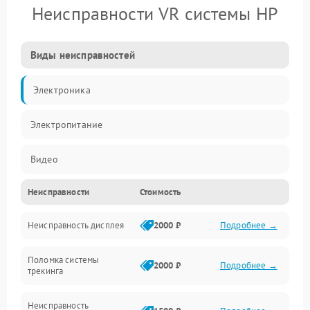
Неисправности VR системы HP
Виды неисправностей
Электроника
Электропитание
Видео
Неисправности
Стоимость
ПО
Неисправность дисплея
2000 ₽
Подробнее →
Сенсоры
Поломка системы
Механические повреждения
2000 ₽
Подробнее →
трекинга
Оптика
Неисправность