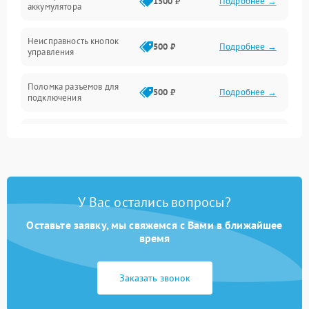
1500 ₽
Подробнее →
аккумулятора
Механика
Неисправность кнопок
500 ₽
Подробнее →
управления
Поломка разъемов для
500 ₽
Подробнее →
подключения
Неисправность системы
1000 ₽
Подробнее →
звука
Повреждение проводов
500 ₽
Подробнее →
У Вас остались вопросы?
Неисправность системы
1000 ₽
Подробнее →
защиты от перегрузок
Оставьте заявку, мы свяжемся с Вами в ближайшее
время
Поломка системы
автоматического
1000 ₽
Подробнее →
Заказать звонок
отключения