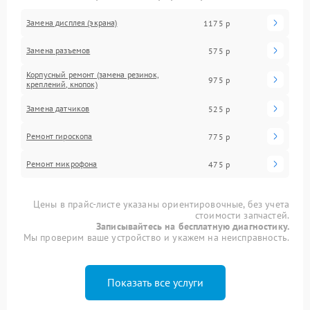
Замена дисплея (экрана)
1175 р
Замена разъемов
575 р
Корпусный ремонт (замена резинок,
975 р
креплений, кнопок)
Замена датчиков
525 р
Ремонт гироскопа
775 р
Ремонт микрофона
475 р
Цены в прайс-листе указаны ориентировочные, без учета
стоимости запчастей.
Записывайтесь на бесплатную диагностику.
Мы проверим ваше устройство и укажем на неисправность.
Показать все услуги