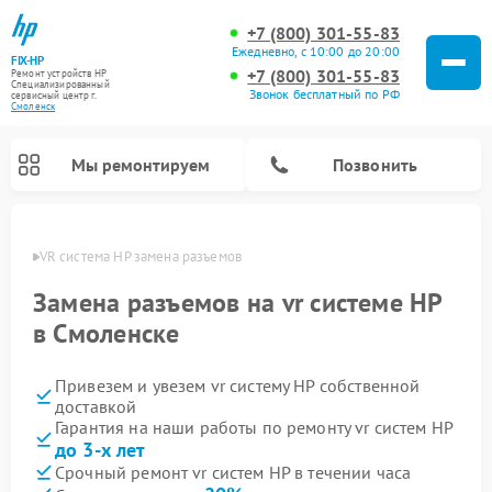
+7 (800) 301-55-83
Ежедневно, с 10:00 до 20:00
FIX-HP
+7 (800) 301-55-83
Ремонт устройств HP
Специализированный
Звонок бесплатный по РФ
cервисный центр г.
Смоленск
Мы ремонтируем
Позвонить
енске
VR система HP замена разъемов
Замена разъемов на vr системе HP
в Смоленске
Привезем и увезем vr систему HP собственной
доставкой
Гарантия на наши работы по ремонту vr систем HP
до 3-х лет
Срочный ремонт vr систем HP в течении часа